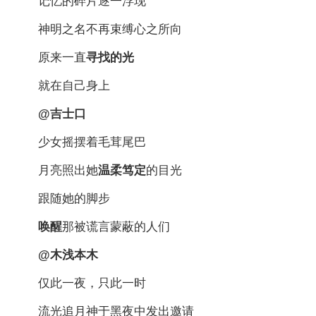
记忆的碎片逐一浮现
神明之名不再束缚心之所向
原来一直
寻找的光
就在自己身上
@吉士口
少女摇摆着毛茸尾巴
月亮照出她
温柔笃定
的目光
跟随她的脚步
唤醒
那被谎言蒙蔽的人们
@木浅本木
仅此一夜，只此一时
流光追月神于黑夜中发出邀请