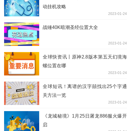
动挂机攻略
2023-01-24
战锤40K暗潮圣经位置大全
2023-01-24
全球快资讯丨原神2.8版本第五天幻境海
螺位置在哪
2023-01-24
全球短讯！离谱的汉字囍找出25个字通
关方法一览
2023-01-24
《龙城秘境》1月25日屠龙886服火爆开
启