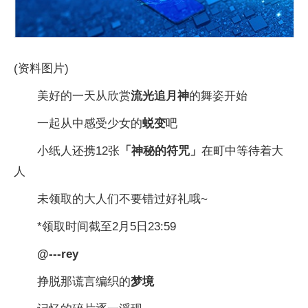
(资料图片)
美好的一天从欣赏
流光追月神
的舞姿开始
一起从中感受少女的
蜕变
吧
小纸人还携12张
「神秘的符咒」
在町中等待着大
人
未领取的大人们不要错过好礼哦~
*领取时间截至2月5日23:59
@---rey
挣脱那谎言编织的
梦境