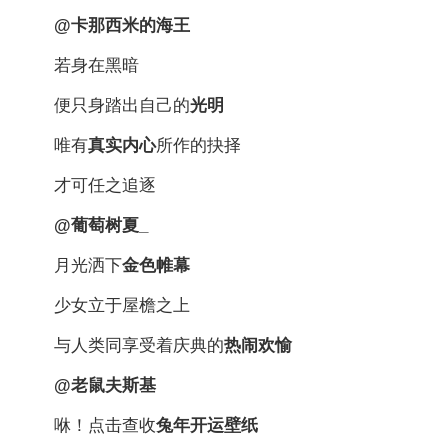
@卡那西米的海王
若身在黑暗
便只身踏出自己的
光明
唯有
真实内心
所作的抉择
才可任之追逐
@葡萄树夏_
月光洒下
金色帷幕
少女立于屋檐之上
与人类同享受着庆典的
热闹欢愉
@老鼠夫斯基
咻！点击查收
兔年开运壁纸