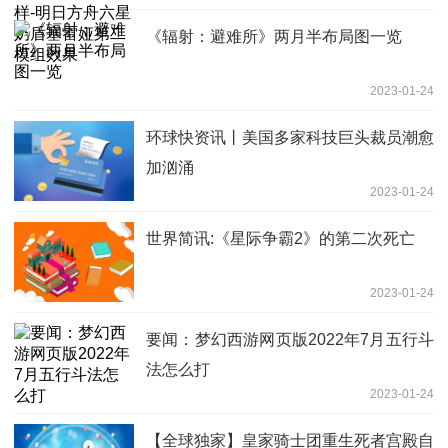
《辐射：避难所》两月半布局图一览
2023-01-24
环球快资讯丨美国多家科技巨头裁员潮愈
加汹涌
2023-01-24
世界简讯:《星际争霸2》的第二次死亡
2023-01-24
要闻：梦幻西游网页版2022年7月五行斗
法怎么打
2023-01-24
【全球独家】皇家骑士团重生死者宫殿自