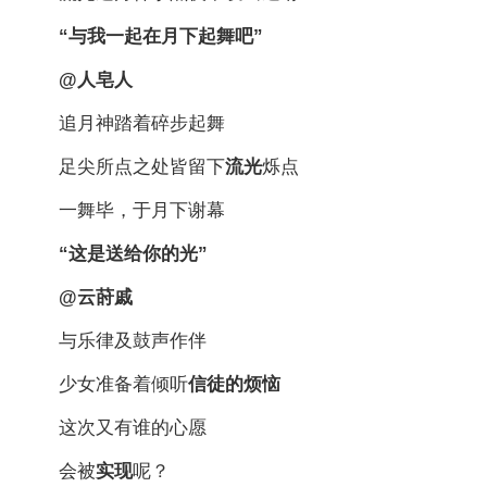
“与我一起在月下起舞吧”
@人皂人
追月神踏着碎步起舞
足尖所点之处皆留下
流光
烁点
一舞毕，于月下谢幕
“这是送给你的光”
@云莳戚
与乐律及鼓声作伴
少女准备着倾听
信徒的烦恼
这次又有谁的心愿
会被
实现
呢？