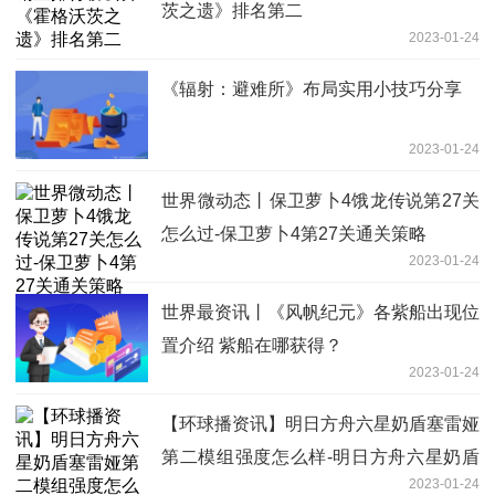
茨之遗》排名第二
2023-01-24
《辐射：避难所》布局实用小技巧分享
2023-01-24
世界微动态丨保卫萝卜4饿龙传说第27关
怎么过-保卫萝卜4第27关通关策略
2023-01-24
世界最资讯丨《风帆纪元》各紫船出现位
置介绍 紫船在哪获得？
2023-01-24
【环球播资讯】明日方舟六星奶盾塞雷娅
第二模组强度怎么样-明日方舟六星奶盾
2023-01-24
塞雷娅第二模组效果