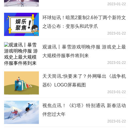
2023-01-22
环球短讯！暗黑2重制2.6补丁两个新符文
之语公布：变形头和武学爪
2023-01-22
观速讯丨暴雪游戏明晚停服 游戏史上最
大规模停服事件将到来
2023-01-22
天天简讯:快要来了？外网曝出《战争机
器6》LOGO屏幕截图
2023-01-22
视焦点讯！《幻塔》特别通讯 新春活动
伴您过大年
2023-01-22