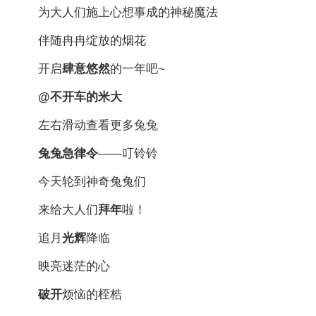
为大人们施上心想事成的神秘魔法
伴随冉冉绽放的烟花
开启
肆意悠然
的一年吧~
@不开车的米大
左右滑动查看更多兔兔
兔兔急律令
——叮铃铃
今天轮到神奇兔兔们
来给大人们
拜年
啦！
追月
光辉
降临
映亮迷茫的心
破开
烦恼的桎梏