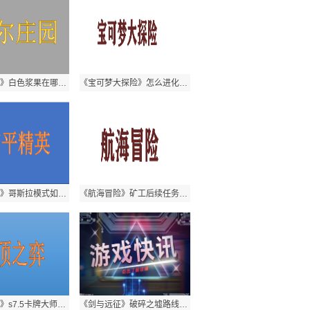
《摩尔庄园》白色浆果在哪？苹果怎么获得
《宝可梦大探险》怎么进化？ 路卡利欧怎么获得
《和平精英》哥斯拉模式如何玩？哥斯拉模式怎么进入？
《航海冒险》矿工后续任务如何触发 ？佩姬触发条件是什么？
《云顶之弈》s7.5卡牌大师怎么出装？卡牌为啥出火炮？
《剑与远征》破碎之墟路线是什么？雪与火怎么玩？