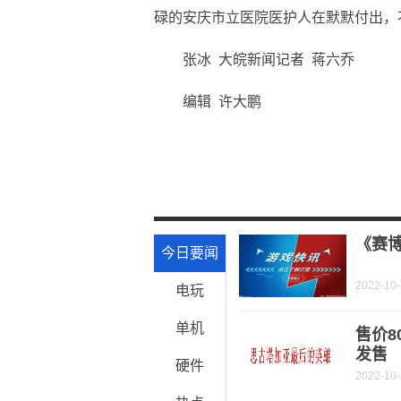
碌的安庆市立医院医护人在默默付出，
张冰 大皖新闻记者 蒋六乔
编辑 许大鹏
关键词：
医护人员
《赛博
今日要闻
2022-10
电玩
单机
售价8
发售
硬件
2022-10