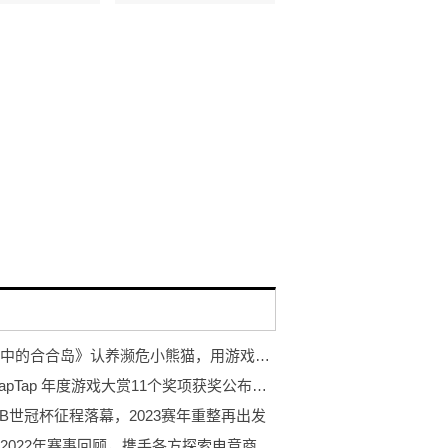
《传说中的合合岛》认养濒危小熊猫，用游戏传播公益正能量
2022 TapTap 年度游戏大赏11个奖项获奖公布，有你最喜爱的TA吗
B世冠杯征程落幕，2023赛年重整再出发
微博杯2022年赛事回顾，携手各方探索电竞商业新赛道