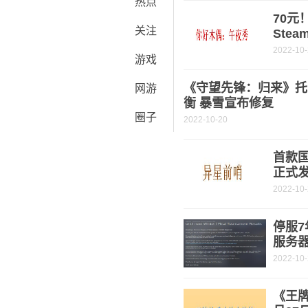
热点
70
关注
Ste
2022-10
游戏
《守望先锋：归来》托
网游
衡 暴雪宣布修复
圈子
2022-10-20
首款
正式
2022-10
停服7
服务
2022-10
《王牌