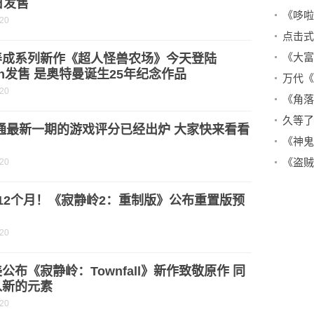
日发售
-20
养成系列新作《超人怪兽农场》今天登陆
tch发售 是奥特曼诞生25年纪念作品
-20
i通最新一期的游戏评分已经出炉 大家快来看看
-20
12个月！《寂静岭2：重制版》公布重置版预
-20
公布《寂静岭：Townfall》新作致敬原作 同
入新的元素
-20