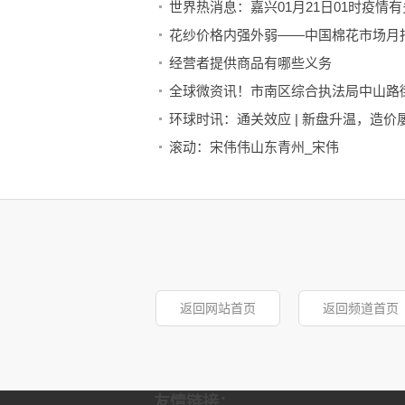
花纱价格内强外弱——中国棉花市场月
经营者提供商品有哪些义务
全球微资讯！市南区综合执法局中山路
环球时讯：通关效应 | 新盘升温，造价
滚动：宋伟伟山东青州_宋伟
漯河市卫健系统：让失独隔代抚养家庭
每日热点：2022佛山千灯湖灯光秀时间
返回网站首页
返回频道首页
友情链接：