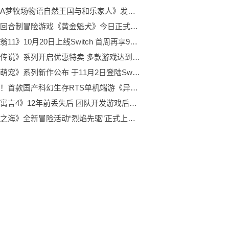
《哆啦A梦牧场物语自然王国与和乐家人》发布预告 将于11月2日发售
点击式回合制冒险游戏《黄金魁犬》今日正式发售 特惠89.1元
《大富翁11》10月20日上线Switch 首周再享9折优惠
万代《传说》系列开启优惠特卖 多款游戏达到新史低价格
《角落萌宠》系列新作公布 于11月2日登陆Switch平台
久等了！首款国产科幻生存RTS单机端游《异星前哨》今日发售
《神鬼寓言4》12年前丢失后 团队开发游戏后获得的纪念牌匾
《盗贼之海》全新冒险活动“烈焰先驱”正式上线 大家一起来看看吧！