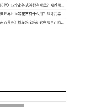
《阴阳师》12个必练式神都有哪些？喂养黑蛋技巧是什么？
《魔兽世界》血瓣花苗有什么用？盘牙武器在哪里交
《江南百景图》桃花坞宝箱钥匙在哪里？隐藏任务怎么做？