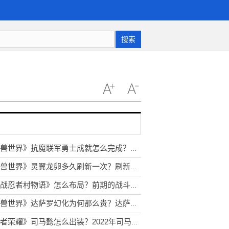
搜索
《魔兽世界》抗魔联军勇士成就怎么完成？抗魔联军勇士任务如何触发？
《魔兽世界》灵翼龙卵多久刷新一次？刷新点位置在什么地方？
《合战忍者村物语》怎么布局？前期的战斗技巧有哪些？
《魔兽世界》达萨罗幻化为何那么贵？达萨罗之战几个人能打？
《王者荣耀》司马懿怎么出装？2022年司马懿出新皮肤吗？