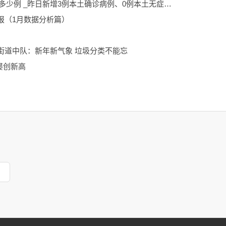
世界热消息：嘉兴01月21日01时疫情有多少例 _昨日新增3例本土确诊病例、0例本土无症状感染者
报（1月数据分析篇）
街道中队：新年新气象 垃圾分类不能忘
屡创新高
，心中有一团火在升腾！