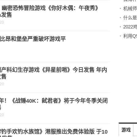
元！幽密恐怖冒险游戏《你好木偶：午夜秀》
机械师
am发售
什么是
-20
利用Q
比昂和堡垒严重破坏游戏平
国产科幻生存游戏《异星前哨》今日发售 年内
发售
-20
年！《战锤40K：弑君者》将于今年冬季关闭
器
-20
游戏
钓手欢钓水族馆》港服推出免费体验版 于10