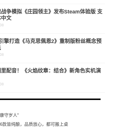
战争模拟《庄园领主》发布Steam体验版 支
体中文
-08
5引擎打造《马克思佩恩2》重制版粉丝概念预
光
-08
明里配音！《火焰纹章：结合》新角色实机演
-08
康守岁人”
这6款皆纯酿，品质放心，都可搬上桌