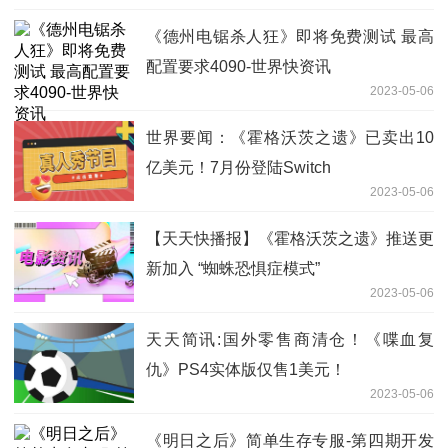
《德州电锯杀人狂》即将免费测试 最高
配置要求4090-世界快资讯
2023-05-06
世界要闻：《霍格沃茨之遗》已卖出10
亿美元！7月份登陆Switch
2023-05-06
【天天快播报】《霍格沃茨之遗》推送更
新加入 “蜘蛛恐惧症模式”
2023-05-06
天天简讯:国外零售商清仓！《喋血复
仇》PS4实体版仅售1美元！
2023-05-06
《明日之后》简单生存专服-第四期开发