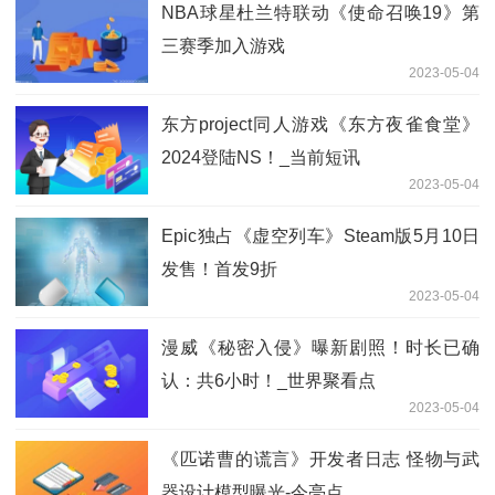
NBA球星杜兰特联动《使命召唤19》第
三赛季加入游戏
2023-05-04
东方project同人游戏《东方夜雀食堂》
2024登陆NS！_当前短讯
2023-05-04
Epic独占《虚空列车》Steam版5月10日
发售！首发9折
2023-05-04
漫威《秘密入侵》曝新剧照！时长已确
认：共6小时！_世界聚看点
2023-05-04
《匹诺曹的谎言》开发者日志 怪物与武
器设计模型曝光-今亮点