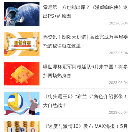
索尼第一方也能出库？《漫威蜘蛛侠》退
出PS+的原因
2023-05-04
热资讯！阴阳天机谱 | 高效完成万事屋委
托的秘诀就在这里！
2023-05-04
曝世界杯冠军阿根廷队6月来中国！将参
加两场热身赛
2023-05-04
《街头霸王6》“布兰卡”角色介绍影像！
大自然战士
2023-05-04
《速度与激情10》发布IMAX海报！5月