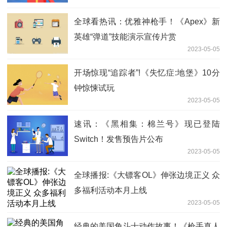
全球看热讯：优雅神枪手！《Apex》新
英雄“弹道”技能演示宣传片赏
2023-05-05
开场惊现“追踪者”!《失忆症:地堡》10分
钟惊悚试玩
2023-05-05
速讯：《黑相集：棉兰号》现已登陆
Switch！发售预告片公布
2023-05-05
全球播报:《大镖客OL》伸张边境正义 众
多福利活动本月上线
2023-05-05
经典的美国角斗士动作故事！《枪手真人