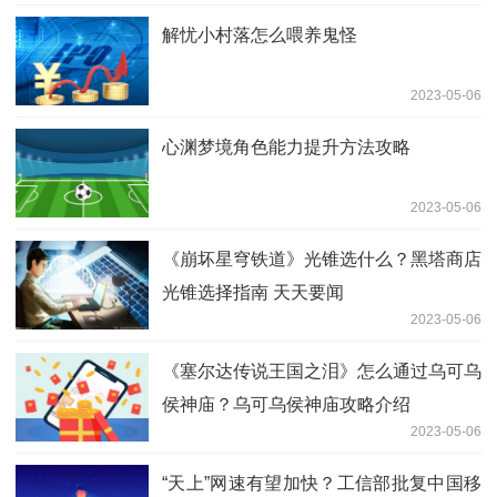
解忧小村落怎么喂养鬼怪
2023-05-06
心渊梦境角色能力提升方法攻略
2023-05-06
《崩坏星穹铁道》光锥选什么？黑塔商店
光锥选择指南 天天要闻
2023-05-06
《塞尔达传说王国之泪》怎么通过乌可乌
侯神庙？乌可乌侯神庙攻略介绍
2023-05-06
“天上”网速有望加快？工信部批复中国移