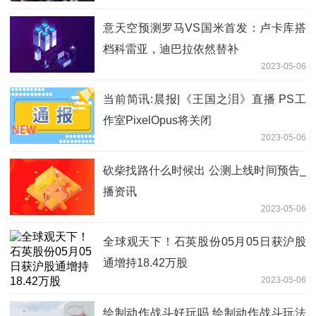
意天空预测罗马VS国米首发：卢卡库搭
档科雷亚，迪巴拉依然替补
2023-05-06
当前简讯:晨报|《王国之泪》直播 PS工
作室PixelOpus将关闭
2023-05-06
砍柴找路什么时候出 公测上线时间预告_
播资讯
2023-05-06
全球观天下！石英股份05月05日获沪股
通增持18.42万股
2023-05-06
绘制动作战斗好玩吗 绘制动作战斗玩法