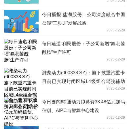
2025-12-29
纪录！中国卫星四连板，市值突破千亿
今日播报!盐湖股份：公司深度融合中国
盐湖“三步走”发展战略
2025-12-29
每日速递:利民股份：子公司新增“氟吡菌
酰胺”生产许可
2025-12-29
潍柴动力(000338.SZ)：旗下陕重汽重卡
目前已实现封闭区域L4级组合驾驶辅助
2025-12-29
技术，并进入商业化阶段
今日要闻!软通动力拟募资33.48亿元加码
信创、AIPC与智算中心建设
2025-12-29