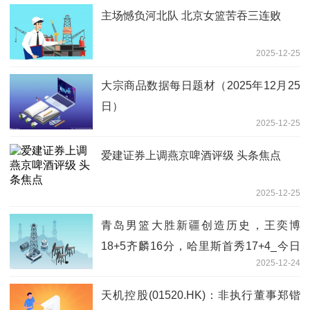
主场憾负河北队 北京女篮苦吞三连败
2025-12-25
大宗商品数据每日题材（2025年12月25
日）​
2025-12-25
爱建证券上调燕京啤酒评级 头条焦点
2025-12-25
青岛男篮大胜新疆创造历史，王奕博
18+5齐麟16分，哈里斯首秀17+4_今日
2025-12-24
要闻
天机控股(01520.HK)：非执行董事郑锴