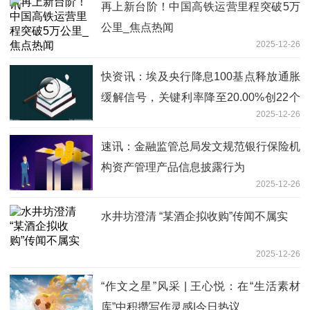
再上新台阶！中国高铁运营里程突破5万
公里_焦点热闻
2025-12-26
快资讯：埃及央行降息100基点释放通胀
缓解信号，关键利率降至20.00%创22个
2025-12-26
月新低
速讯：金融监管总局发文规范银行保险机
构资产管理产品信息披露行为
2025-12-26
水井坊澄清 “某酒企拟收购”传闻不属实
2025-12-26
“作文之星”风采 | 王心悦：在“生活素材
库”中积攒写作灵感|今日热议