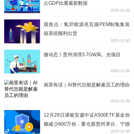
占GDP比重最新数据
2025-12-30
观焦点：氢羿能源兆瓦级PEM制氢集装
箱系统顺利出货
2025-12-30
微动态丨贵州清理3.7GW风、光项目
2025-12-30
画里有话｜AI替代岂能是解雇员工的理由
2025-12-30
12月29日浦银安盛中证A500ETF基金份
额减少600万份，重仓股贵州茅台、宁德
2025-12-30
时代、中国平安|每日速递