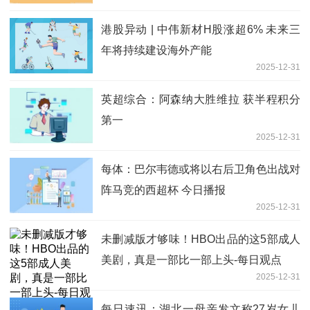
港股异动 | 中伟新材H股涨超6% 未来三
年将持续建设海外产能
2025-12-31
英超综合：阿森纳大胜维拉 获半程积分
第一
2025-12-31
每体：巴尔韦德或将以右后卫角色出战对
阵马竞的西超杯 今日播报
2025-12-31
未删减版才够味！HBO出品的这5部成人
美剧，真是一部比一部上头-每日观点
2025-12-31
每日速讯：湖北一母亲发文称27岁女儿