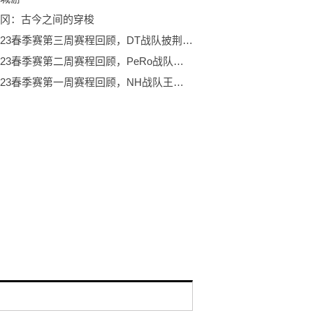
冈：古今之间的穿梭
PCL2023春季赛第三周赛程回顾，DT战队披荆斩棘登顶周冠
PCL2023春季赛第二周赛程回顾，PeRo战队绝地反击夺桂冠
PCL2023春季赛第一周赛程回顾，NH战队王者归来称霸榜首