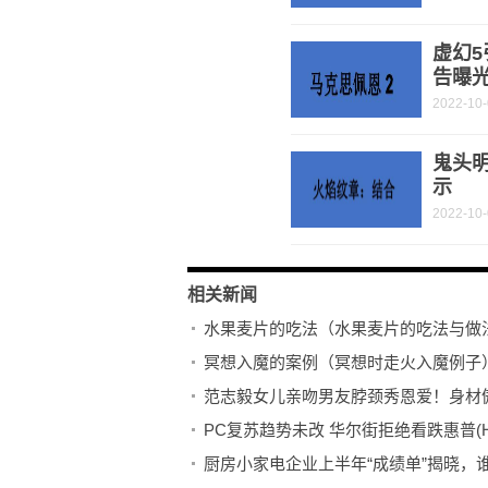
虚幻
告曝
2022-10
鬼头
示
2022-10
相关新闻
水果麦片的吃法（水果麦片的吃法与做
冥想入魔的案例（冥想时走火入魔例子
范志毅女儿亲吻男友脖颈秀恩爱！身材
PC复苏趋势未改 华尔街拒绝看跌惠普(HP
厨房小家电企业上半年“成绩单”揭晓，谁