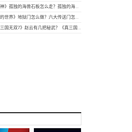
《原神》孤独的海兽石板怎么走？孤独的海兽怎么解密？
《我的世界》地狱门怎么做？六大传送门怎么做？
《真三国无双7》赵云有几把秘武？《真三国无双7》赵云武器怎么获得？