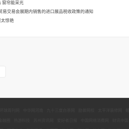
热 窗帘能采光
贸易交易会展期内销售的进口展品税收政策的通知
展太惊艳
贯彻落实集团公司2023年年中干部会议精神 青海油田：锻长板补短板 追“光”逐“绿” 挺进新能源
自救互救
环球周刊网
中华网河南
九十三度白茶网
励普网校
太平洋装修网
金融圈
热游科技
苏州资讯网
爱好者日报
中国网络消费网
财讯中