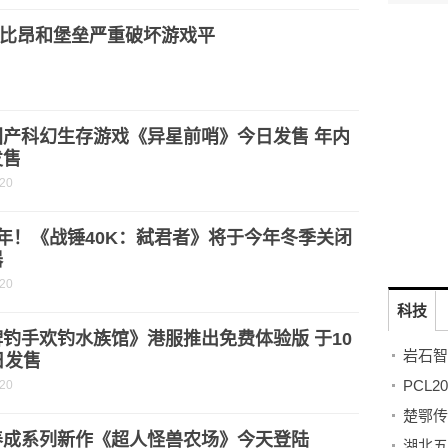
比昂和堡垒严重破坏游戏平
国产科幻生存游戏《异星前哨》今日发售 年内
发售
-20
年！《战锤40K：弑君者》将于今年冬季关闭
器
-20
科技
钓手欢钓水族馆》港服推出免费体验版 于10
日发售
-20
楚鄂传
养成系列新作《超人怪兽农场》今天登陆
湖北五