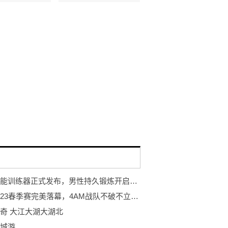
岩石智能训练器正式发布，男性持久锻炼开启智能浪潮
PCL2023春季赛完美落幕，4AM战队不破不立再现巅峰！
奇 大江大湖大湖北
城游