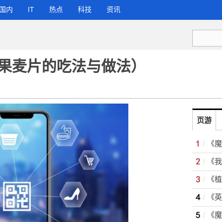
国内
IT
热点
科技
资讯
果麦片的吃法与做法）
页游