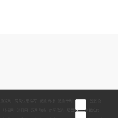
鳢鱼返利
网购优惠推荐
鳢鱼商标
鳢鱼专利
启哈号
速挖投
首页
国
财报网
财报网
深圳热线
房屋改造
墙面翻修
水管维修
频道