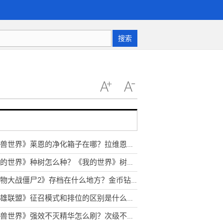
搜索
《魔兽世界》莱恩的净化箱子在哪？拉维恩在哪里？
《我的世界》种树怎么种？《我的世界》树与树之间距离是多少？
《植物大战僵尸2》存档在什么地方？金币钻石存档怎么修改？
《英雄联盟》征召模式和排位的区别是什么？什么段位可以开启征召模式？
《魔兽世界》强效不灭精华怎么刷？次级不灭精华去哪里打？