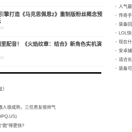
5引擎打造《马克思佩恩2》重制版粉丝概念预
传奇手
光
-08
明里配音！《火焰纹章：结合》新角色实机演
-08
法）
）
傲人很成熟，三任男友很帅气
Q.US)
“跑”得更快?