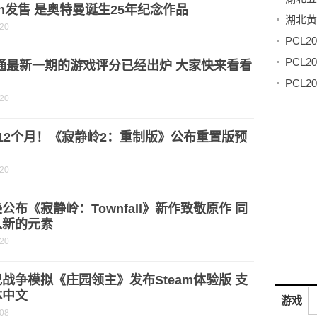
tch发售 是奥特曼诞生25年纪念作品
湖北黄
-20
i通最新一期的游戏评分已经出炉 大家快来看看
-20
12个月！《寂静岭2：重制版》公布重置版预
-20
公布《寂静岭：Townfall》新作致敬原作 同
入新的元素
-20
战争模拟《庄园领主》发布Steam体验版 支
体中文
游戏
-08