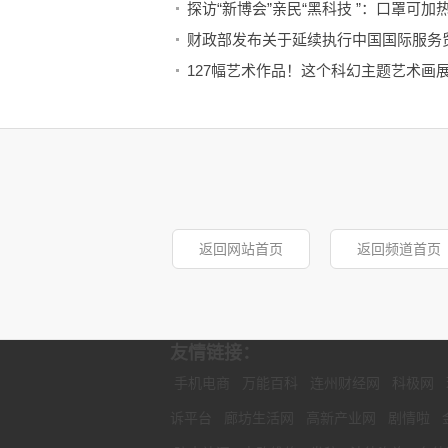
探访“新博会”亲民“黑科技 ”：口罩可加
财政部发布关于延续执行中国国际服务
127幅艺术作品！这个科幻主题艺术画
遇到危险怎么办？这堂课让孩子们学会
返回网站首页
返回频道首页
友情链接：
手机电商
万能百科
连州财经网
科极网
诉平台
廊坊生活网
高新产业网
剧情啦