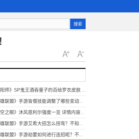
搜索
！
《阴阳师》SP鬼王酒吞童子的百绘罗衣皮肤 敢实装就敢氪金入手
《英雄联盟》手游盲僧技能调整了哪些变动呢？调整内容快来看看吧！
《深空之眼》沐风恩利尔强度一览 详情内容快来了解一下！
《英雄联盟》手游艾希大招怎么拐弯？不知道的玩家快来看看吧！
《英雄联盟》手游劫要如何进行连招呢？不知道的玩家快来看看吧！