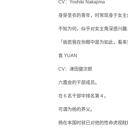
CV：Yoshiki Nakajima
身穿圣衣的青年，时常现身于女主
不知为何，似乎对女主角深感兴趣
「倘若我在你眼中是为如此，看来
袁 YUAN
CV：津田健次郎
六凰会的干部成员。
在６名干部中排名第４。
可谓为杨的养父。
杨在本国时就已对他的性命虎视眈