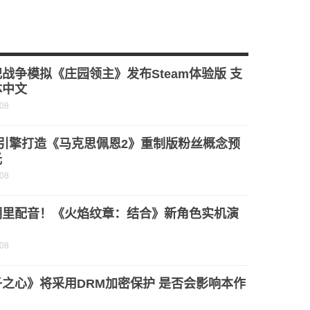
战争模拟《庄园领主》发布Steam体验版 支
体中文
-08
5引擎打造《马克思佩恩2》重制版粉丝概念预
光
-08
明里配音！《火焰纹章：结合》新角色实机演
-08
之心》将采用DRM加密保护 是否会影响本作