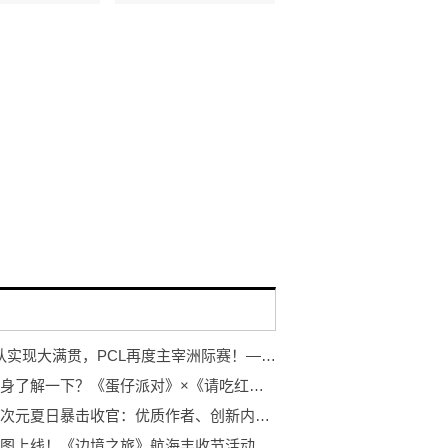
NH战队实现大满贯，PCL再度主宰洲际赛！——2022PCS7东亚洲际赛完美收官
建勋健身了解一下？《蛋仔派对》×《请吃红小豆吧！》联动2.0现已开启
快手二次元夏日暴击收官：优质作者、创新内容助力品牌打造爆款营销案例
国风地图上线！《边境之旅》航海丰收节活动现已开启