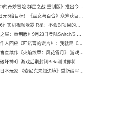
《JOJO的奇妙冒险 群星之战 重制版》推出今年秋季角色DLC 首个DLC角色登场亮相
100万日元5倍目标！《巫女与百合》众筹获巨大成功
《GTA6》实机视频泄露 R星：不会对项目的发展产生长期影响
《死亡之屋：重制版》9月23日登陆Switch/S 敬请期待
游戏制作人回应《匹诺曹的谎言》：我就是《血源诅咒》的粉丝
任天堂官宣续作《火焰纹章：风花雪月》 游戏列表曝光
《暗黑破坏神4》游戏后期封闭Beta测试即将开始 莉莉丝回归
为吸引日本玩家 《索尼克未知边境》重新编写台词