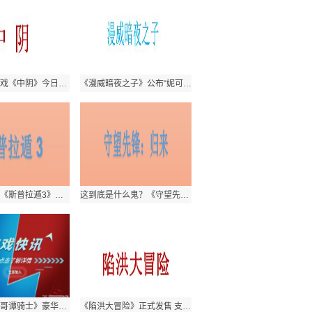
志怪冒险游戏《中阴》今日开启 手机版预约开启
《漫威暗夜之子》公布“妮可·米诺鲁”英雄预告 将于12月2日登陆
任天堂公布《斯普拉遁3》三款amiibo！于11月11日发售
这到底是什么鬼？《守望先锋：归来》堡垒拥有了恐怖火力
华纳公布《哥谭骑士》豪华版预告！将于10月21日发售
《陷洪大冒险》正式发售 支持中文