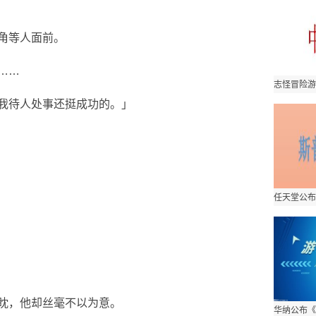
角等人面前。
……
我待人处事还挺成功的。」
眈，他却丝毫不以为意。