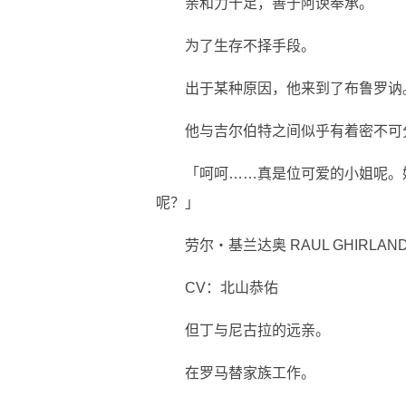
亲和力十足，善于阿谀奉承。
为了生存不择手段。
出于某种原因，他来到了布鲁罗讷
他与吉尔伯特之间似乎有着密不可
「呵呵……真是位可爱的小姐呢。
呢？」
劳尔‧基兰达奥 RAUL GHIRLAND
CV：北山恭佑
但丁与尼古拉的远亲。
在罗马替家族工作。