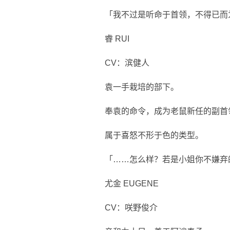
「我不过是听命于首领，不得已而
睿 RUI
CV：滨健人
袁一手栽培的部下。
奉袁的命令，成为老鼠新任的副首
属于喜怒不形于色的类型。
「……怎么样？若是小姐你不嫌弃
尤金 EUGENE
CV：咲野俊介