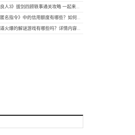
《不良人3》拔剑四顾轶事通关攻略 一起来看看吧！
《非匿名指令》中的信用额度有哪些？如何获取？
你知道火爆的解谜游戏有哪些吗？详情内容不容错过呦！