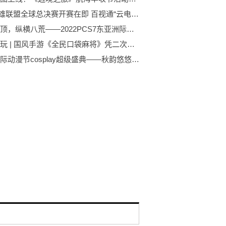
S12英雄联盟全球总决赛开赛在即 百视通“云电竞”大屏全程独家直播
力登绝顶，纵横八荒——2022PCS7东亚洲际赛蓄势待发！
新游试玩 | 国风手游《全民口袋麻将》凭二次元女友火爆出圈！
中国国际动漫节cosplay超级盛典——秋韵悠悠金秋国庆动漫季盛大来袭！