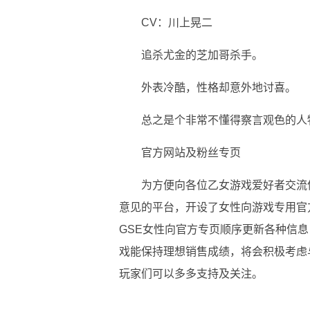
CV：川上晃二
追杀尤金的芝加哥杀手。
外表冷酷，性格却意外地讨喜。
总之是个非常不懂得察言观色的人
官方网站及粉丝专页
为方便向各位乙女游戏爱好者交流
意见的平台，开设了女性向游戏专用官方Ins
GSE女性向官方专页顺序更新各种信息
戏能保持理想销售成绩，将会积极考虑与
玩家们可以多多支持及关注。
关键词：
角色介绍
可以多多
官方