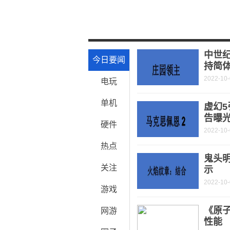
中世纪
今日要闻
持简
2022-10
电玩
单机
虚幻
告曝
硬件
2022-10
热点
鬼头
关注
示
2022-10
游戏
《原子
网游
性能