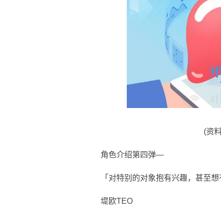
(资
角色介绍第四弹—
「对特别的对象抱有兴趣，甚至想
堤欧TEO