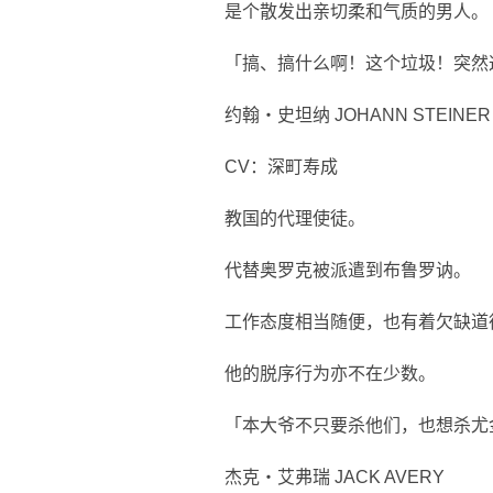
是个散发出亲切柔和气质的男人。
「搞、搞什么啊！这个垃圾！突然
约翰‧史坦纳 JOHANN STEINER
CV：深町寿成
教国的代理使徒。
代替奥罗克被派遣到布鲁罗讷。
工作态度相当随便，也有着欠缺道
他的脱序行为亦不在少数。
「本大爷不只要杀他们，也想杀尤
杰克‧艾弗瑞 JACK AVERY