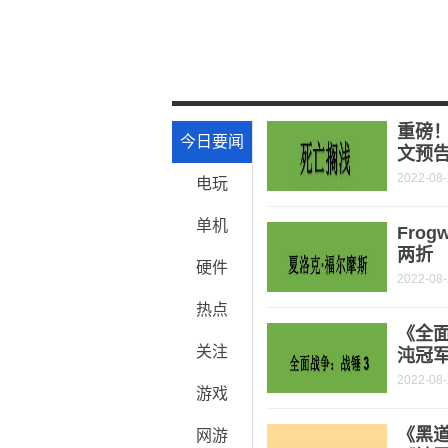
关键词：
辅助技能
官方网站
为大
重磅！
今日要闻
文预
2022-08
电玩
单机
Fro
两折
硬件
2022-08
热点
《全面
关注
沌冠
2022-08
游戏
《黑
网游