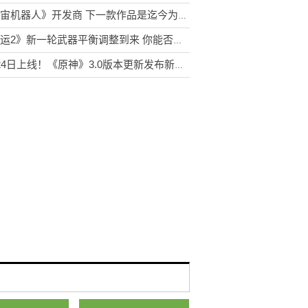
《宇宙机器人》开发商 下一款作品是迄今为止工作室最大的项目
《命运2》新一轮武器平衡调整到来 你能否成为受益者？
8月24日上线！《原神》3.0版本更新发布新预告