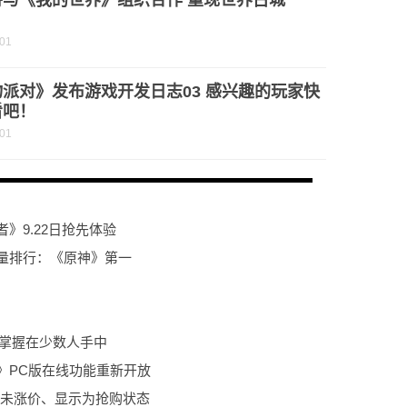
将与《我的世界》组织合作 重现世界古城
-01
派对》发布游戏开发日志03 感兴趣的玩家快
看吧！
-01
者》9.22日抢先体验
量排行：《原神》第一
理掌握在少数人手中
3》PC版在线功能重新开放
东尚未涨价、显示为抢购状态