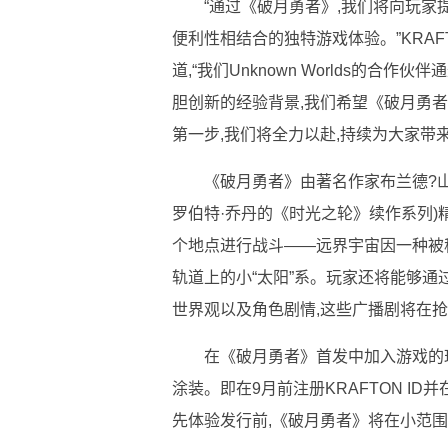
“通过《破月勇者》,我们将向玩
便利性相结合的独特游戏体验。”KRAFTON
道,“我们Unknown Worlds的
胆创新的经验背景,我们希望《破月勇
第一步,我们将全力以赴,持续为大家带
《破月勇者》由著名作家布兰德?山
罗伯特·乔丹的《时光之轮》续作系列
个地点进行战斗——远界宇宙因一种被
轨道上的小“太阳”系。玩家还将能够
世界观以及角色剧情,这些广播剧将在
在《破月勇者》首发中加入游戏的玩家可
涂装。即在9月前注册KRAFTON I
先体验发行前,《破月勇者》将在小范