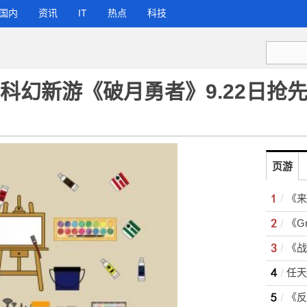
国内
资讯
IT
热点
科技
ON科幻新游《破月勇者》9.22日抢
页游