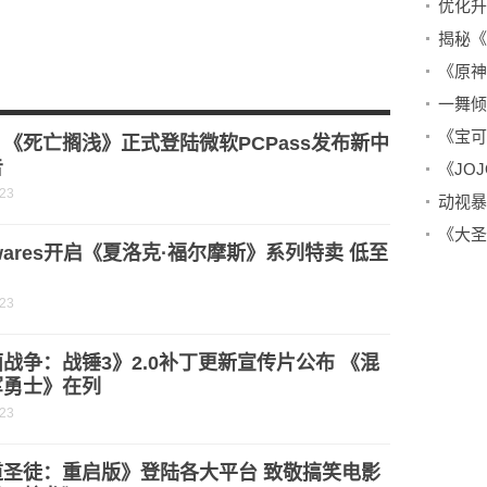
优化升
家带来
《死亡搁浅》正式登陆微软PCPass发布新中
告
-23
gwares开启《夏洛克·福尔摩斯》系列特卖 低至
-23
战争：战锤3》2.0补丁更新宣传片公布 《混
军勇士》在列
-23
道圣徒：重启版》登陆各大平台 致敬搞笑电影