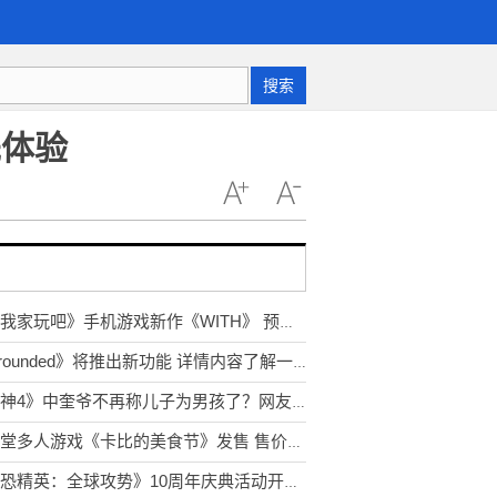
搜索
先体验
《来我家玩吧》手机游戏新作《WITH》 预计今年秋季上市
《Grounded》将推出新功能 详情内容了解一下吧！
《战神4》中奎爷不再称儿子为男孩了？网友：准备好了吗？
任天堂多人游戏《卡比的美食节》发售 售价76元起
《反恐精英：全球攻势》10周年庆典活动开启 全新地图上线