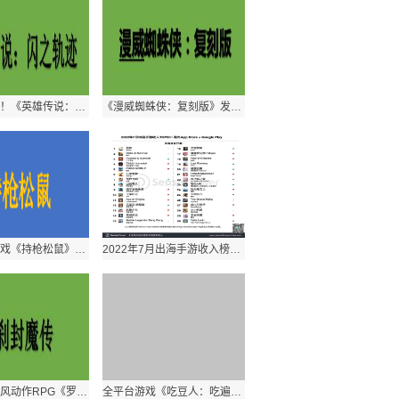
酷炫度爆表！《英雄传说：闪之轨迹》灰之骑神拼装模型公开预购
《漫威蜘蛛侠：复刻版》发布全局光追Mod版 光影效果提升
动作模拟游戏《持枪松鼠》发布新预告 可加入愿望单
2022年7月出海手游收入榜出炉 《原神》位居第一
52.2元！和风动作RPG《罗刹封魔传》正式发售
全平台游戏《吃豆人：吃遍世界》技术细节公布 8月25日发售