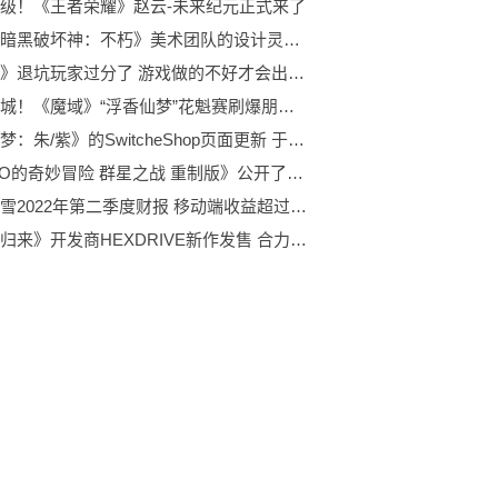
级！《王者荣耀》赵云-未来纪元正式来了
揭秘《暗黑破坏神：不朽》美术团队的设计灵感 一起来看看吧！
《原神》退坑玩家过分了 游戏做的不好才会出现这种情况
一舞倾城！《魔域》“浮香仙梦”花魁赛刷爆朋友圈
《宝可梦：朱/紫》的SwitcheShop页面更新 于11月18日登陆任天堂Switch
《JOJO的奇妙冒险 群星之战 重制版》公开了迪亚波罗的角色预告
动视暴雪2022年第二季度财报 移动端收益超过所有平台总和
《大圣归来》开发商HEXDRIVE新作发售 合力通过高难度的关卡吧！