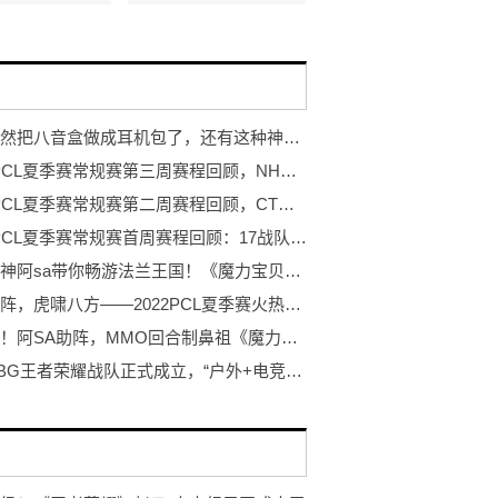
妖舞居然把八音盒做成耳机包了，还有这种神奇的魔法功能！
2022 PCL夏季赛常规赛第三周赛程回顾，NH战队王者归来登顶周冠
2022 PCL夏季赛常规赛第二周赛程回顾，CTG战队气势如虎登顶周冠
2022 PCL夏季赛常规赛首周赛程回顾：17战队战力爆表领跑榜单
时光女神阿sa带你畅游法兰王国！《魔力宝贝：旅人》今日正式公测
冲锋陷阵，虎啸八方——2022PCL夏季赛火热来袭！
爷青回！阿SA助阵，MMO回合制鼻祖《魔力宝贝》20周年推出官方重制
慕溪DBG王者荣耀战队正式成立，“户外+电竞”风起辽东