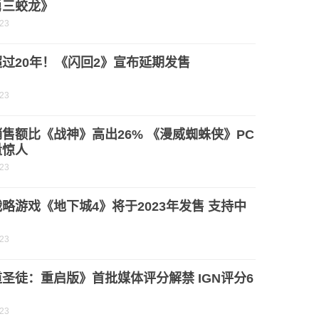
勇三蛟龙》
-23
过20年！《闪回2》宣布延期发售
-23
售额比《战神》高出26% 《漫威蜘蛛侠》PC
量惊人
-23
略游戏《地下城4》将于2023年发售 支持中
-23
圣徒：重启版》首批媒体评分解禁 IGN评分6
-23