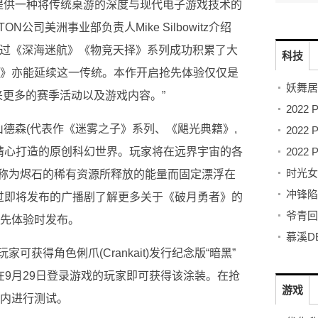
家提供一种将传统桌游的深度与现代电子游戏技术的
公司美洲事业部负责人Mike Silbowitz介绍
合作伙伴通过《深海迷航》《物竞天择》系列成功积累了大
科技
者》亦能延续这一传统。本作开启抢先体验仅仅是
来更多的赛季活动以及游戏内容。”
德森(代表作《迷雾之子》系列、《飓光典籍》,
)精心打造的原创科幻世界。玩家将在远界宇宙的各
称为烬石的稀有资源所释放的能量而固定漂浮在
通过即将发布的广播剧了解更多关于《破月勇者》的
抢先体验时发布。
获得角色俐爪(Crankait)发行纪念版“暗黑”
D并在9月29日登录游戏的玩家即可获得该涂装。在抢
游戏
围内进行测试。