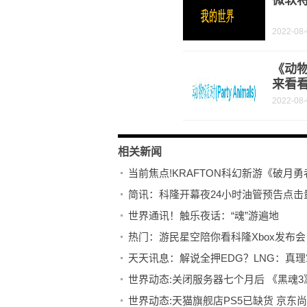
微软
2022-08
《动物
来看
2022-08
相关新闻
当前焦点!KRAFTON科幻新游《破月勇
简讯：科隆开幕夜24小时油管预告点击
世界通讯！触乐夜话：“魂”游遍地
热门：游民星空陪你看科隆Xbox发布会
天天讯息：解说全押EDG？LNG：真
世界动态:关闭服务器七个月后 《黑魂
世界动态:天猫旗舰店PS5已缺货 京