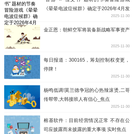
《晕晕电波症候群》确定于2026年4月发
2025-11-30
售！
金正恩：朝鲜空军将装备新战略军事资产
2025-11-30
每日报道：300165，筹划控制权变更，
停牌！
2025-11-30
杨鸣低调!莫兰德争冠的心热辣滚烫,二哥
传帮带,大韩接班人有信心_焦点
2025-11-30
榕基软件：目前经营情况正常 不存在公
司应披露而未披露的重大事项 实时焦点