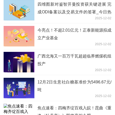
四维图新对鉴智开曼投资获关键进展 完
成ODI备案以及交易文件的签署_今日热
2025-12-02
闻
今亮点！不超2.01亿元！正泰新能源拟成
立产业基金
2025-12-02
广西北海又一百万千瓦超超临界燃煤机组
投产
2025-12-02
12月2日生意社白糖基准价为5496.67元/
吨
2025-12-02
焦点速看：四梅齐绽百戏入皖！昆曲《重